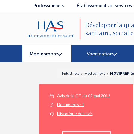
Recherche
Menu
Contenu
Professionnels
Établissements et services
principal
principal
Développer la qua
sanitaire, social 
Vaccination
Médicament
(élément
séléctionné)
Industriels
Médicament
MOVIPREP (m
Avis de la CT du
09 mai 2012
Documents :
1
Historique des avis