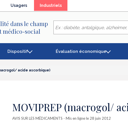
(élément
Usagers
Industriels
séléctionné)
lité dans le champ
et médico-social
Dispositif
Évaluation économique
acrogol/ acide ascorbique)
MOVIPREP (macrogol/ aci
AVIS SUR LES MÉDICAMENTS
- Mis en ligne le 28 juin 2012