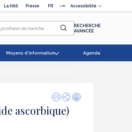
Choisir
La HAS
Presse
Accessibilité
la
langue
RECHERCHE
AVANCÉE
Chercher
Moyens d'information
Agenda
Citer
Partager
Impression
cette
de ascorbique)
publication