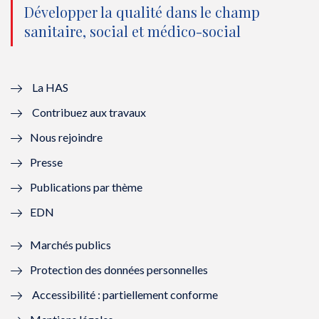
o
n
o
n
Développer la qualité dans le champ
sanitaire, social et médico-social
u
o
u
o
v
u
v
u
e
v
e
v
La HAS
Contribuez aux travaux
l
e
l
e
Nous rejoindre
l
l
l
l
Presse
e
l
e
l
Publications par thème
f
e
f
e
EDN
e
f
e
f
Marchés publics
n
e
n
e
Protection des données personnelles
ê
n
ê
n
Accessibilité : partiellement conforme
t
ê
t
ê