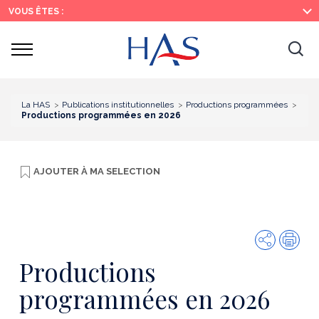
Recherche
Menu
Contenu
VOUS ÊTES :
principal
principal
Ouvrir
Ouv
le
menu
la
re
La HAS
Publications institutionnelles
Productions programmées
Productions programmées en 2026
AJOUTER À
MA SELECTION
Partager
Imp
Productions
programmées en 2026