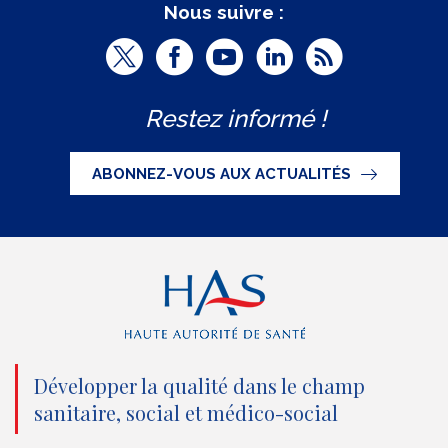
Nous suivre :
T
F
Y
L
R
w
a
o
i
S
Restez informé !
i
c
u
n
S
t
e
t
k
ABONNEZ-VOUS AUX ACTUALITÉS
t
b
u
e
e
o
b
d
r
o
e
I
(
k
(
n
n
(
n
(
o
n
o
n
Développer la qualité dans le champ
sanitaire, social et médico-social
u
o
u
o