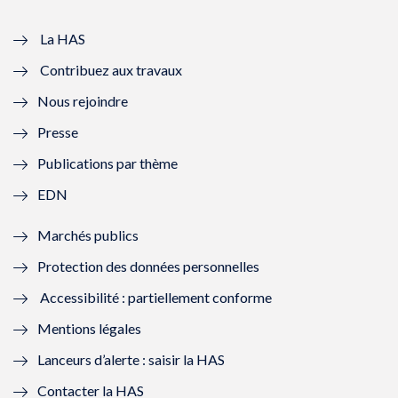
v
u
v
u
e
v
e
v
La HAS
Contribuez aux travaux
l
e
l
e
Nous rejoindre
l
l
l
l
Presse
e
l
e
l
Publications par thème
f
e
f
e
EDN
e
f
e
f
Marchés publics
n
e
n
e
Protection des données personnelles
ê
n
ê
n
Accessibilité : partiellement conforme
t
ê
t
ê
Mentions légales
r
t
r
t
Lanceurs d’alerte : saisir la HAS
e
r
e
r
Contacter la HAS