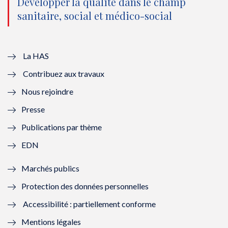
o
n
o
n
Développer la qualité dans le champ
sanitaire, social et médico-social
u
o
u
o
v
u
v
u
e
v
e
v
La HAS
Contribuez aux travaux
l
e
l
e
Nous rejoindre
l
l
l
l
Presse
e
l
e
l
Publications par thème
f
e
f
e
EDN
e
f
e
f
Marchés publics
n
e
n
e
Protection des données personnelles
ê
n
ê
n
Accessibilité : partiellement conforme
t
ê
t
ê
Mentions légales