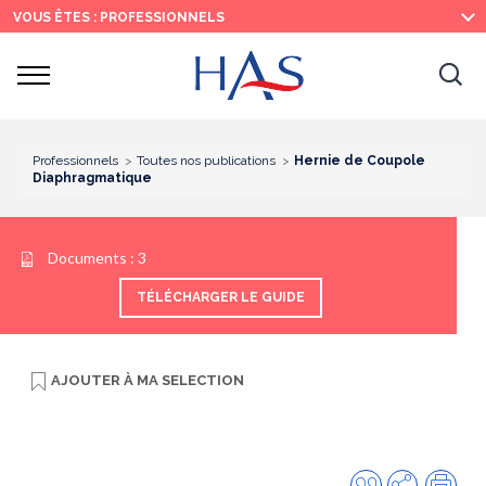
Recherche
Menu
Contenu
VOUS ÊTES : PROFESSIONNELS
principal
principal
Ouvrir
Ouv
le
menu
la
re
Professionnels
Toutes nos publications
Hernie de Coupole
Diaphragmatique
Documents :
3
TÉLÉCHARGER LE GUIDE
AJOUTER À
MA SELECTION
Citer
Partager
Imp