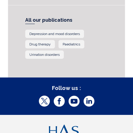
All our publications
Depression and mood disorders
Drug therapy
Paediatrics
Urination disorders
Follow us :
T
F
Y
L
w
a
o
i
i
c
u
n