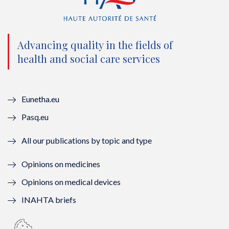
t
e
t
k
t
b
u
e
e
o
b
d
Advancing quality in the fields of
r
o
e
I
health and social care services
(
k
(
n
n
(
n
(
Eunetha.eu
o
n
o
n
Pasq.eu
u
o
u
o
All our publications by topic and type
v
u
v
u
Opinions on medicines
e
v
e
v
Opinions on medical devices
l
e
l
e
INAHTA briefs
l
l
l
l
e
l
e
l