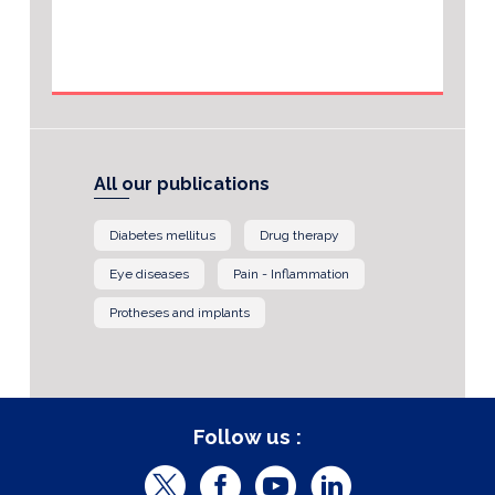
All our publications
Diabetes mellitus
Drug therapy
Eye diseases
Pain - Inflammation
Protheses and implants
Follow us :
T
F
Y
L