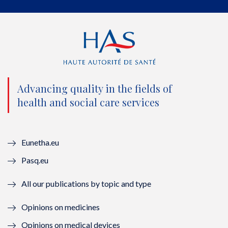
w
a
o
i
i
c
u
n
t
e
t
k
t
b
u
e
e
o
b
d
Advancing quality in the fields of
r
o
e
I
health and social care services
(
k
(
n
n
(
n
(
Eunetha.eu
o
n
o
n
Pasq.eu
u
o
u
o
All our publications by topic and type
v
u
v
u
Opinions on medicines
e
v
e
v
Opinions on medical devices