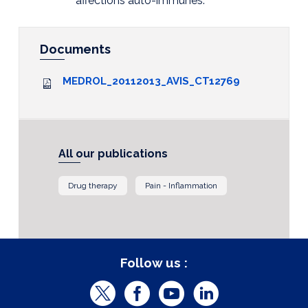
affections auto-immunes.
Documents
MEDROL_20112013_AVIS_CT12769
All our publications
Drug therapy
Pain - Inflammation
Follow us :
T
F
Y
L