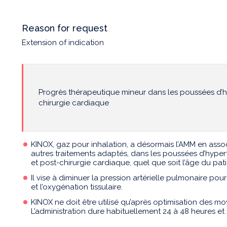
Reason for request
Extension of indication
Progrès thérapeutique mineur dans les poussées d’h
chirurgie cardiaque
KINOX, gaz pour inhalation, a désormais l’AMM en associ
autres traitements adaptés, dans les poussées d’hypert
et post-chirurgie cardiaque, quel que soit l’âge du pat
Il vise à diminuer la pression artérielle pulmonaire pour
et l’oxygénation tissulaire.
KINOX ne doit être utilisé qu’après optimisation des 
L’administration dure habituellement 24 à 48 heures et s