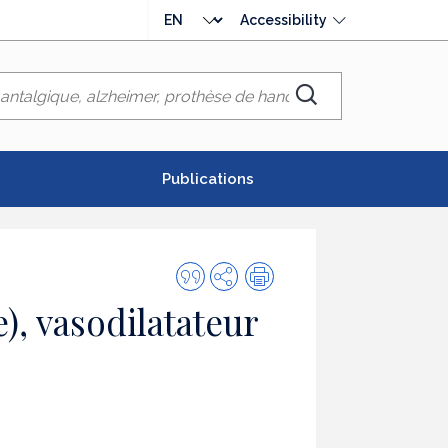
Choose
Accessibility
language
Chercher
Publications
Quote
Share
Print
this
, vasodilatateur
publication