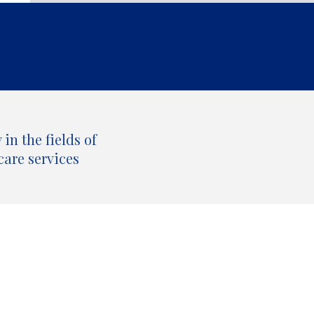
in the fields of
care services
All our publications by topic and type