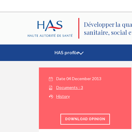
Search
Main
Main
Menu
Content
Développer la qua
sanitaire, social 
HAS profile
Date
04 December 2013
Documents :
3
History
DOWNLOAD OPINION