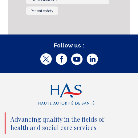
Patient safety
Follow us :
T
F
Y
L
w
a
o
i
i
c
u
n
t
e
t
k
t
b
u
e
e
o
b
d
Advancing quality in the fields of
r
o
e
I
health and social care services