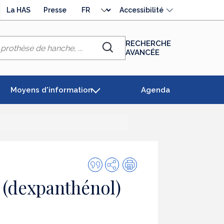
Choisir
La HAS
Presse
Accessibilité
la
langue
RECHERCHE
AVANCÉE
Chercher
Moyens d'information
Agenda
Citer
Partager
Impression
cette
dexpanthénol)
publication