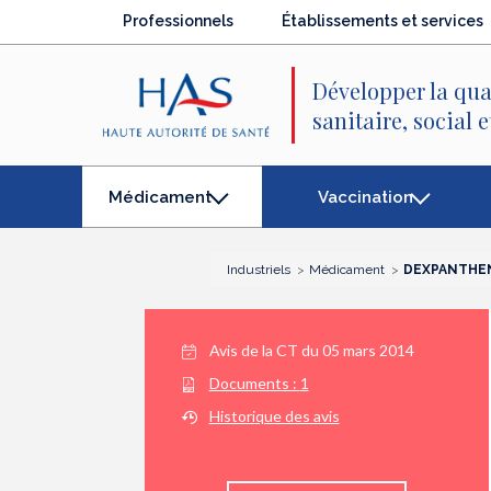
Recherche
Menu
Contenu
Professionnels
Établissements et services
principal
principal
Développer la qua
sanitaire, social 
Vaccination
Médicament
(élément
séléctionné)
Industriels
Médicament
DEXPANTHEN
Avis de la CT du
05 mars 2014
Documents :
1
Historique des avis