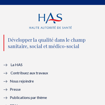
e
o
b
d
r
o
e
I
(
k
(
n
n
(
n
(
o
n
o
n
Développer la qualité dans le champ
sanitaire, social et médico-social
u
o
u
o
v
u
v
u
e
v
e
v
La HAS
Contribuez aux travaux
l
e
l
e
Nous rejoindre
l
l
l
l
Presse
e
l
e
l
Publications par thème
f
e
f
e