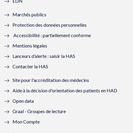
EDN
e
f
e
f
Marchés publics
n
e
n
e
Protection des données personnelles
ê
n
ê
n
Accessibilité : partiellement conforme
t
ê
t
ê
Mentions légales
r
t
r
t
Lanceurs d’alerte : saisir la HAS
e
r
e
r
Contacter la HAS
)
e
)
e
Site pour l'accréditation des médecins
)
)
Aide à la décision d'orientation des patients en HAD
Open data
Graal - Groupes de lecture
Mon Compte