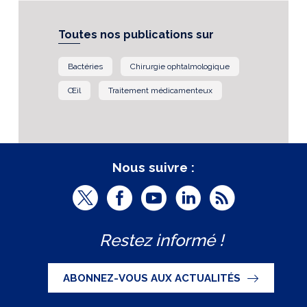
Toutes nos publications sur
Bactéries
Chirurgie ophtalmologique
Œil
Traitement médicamenteux
Nous suivre :
T
F
Y
L
R
w
a
o
i
S
Restez informé !
i
c
u
n
S
t
e
t
k
ABONNEZ-VOUS AUX ACTUALITÉS
t
b
u
e