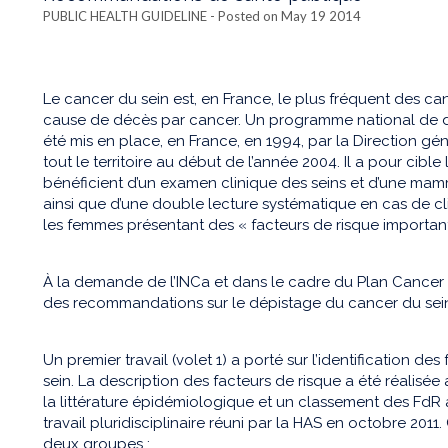
PUBLIC HEALTH GUIDELINE
- Posted on May 19 2014
Le cancer du sein est, en France, le plus fréquent des c
cause de décès par cancer. Un programme national de d
été mis en place, en France, en 1994, par la Direction gé
tout le territoire au début de l’année 2004. Il a pour cibl
bénéficient d’un examen clinique des seins et d’une ma
ainsi que d’une double lecture systématique en cas de c
les femmes présentant des « facteurs de risque important
À la demande de l’INCa et dans le cadre du Plan Cancer 
des recommandations sur le dépistage du cancer du sein
Un premier travail (volet 1) a porté sur l’identification d
sein. La description des facteurs de risque a été réalis
la littérature épidémiologique et un classement des FdR 
travail pluridisciplinaire réuni par la HAS en octobre 201
deux groupes :