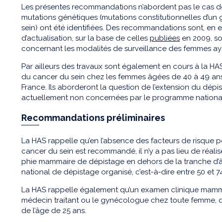
Les présentes recommandations n’abordent pas le cas d
mutations génétiques (mutations constitutionnelles d’un
sein) ont été identifiées. Des recommandations sont, en e
d’actualisation, sur la base de celles
publiées
en 2009, sou
concernant les modalités de surveillance des femmes a
Par ailleurs des travaux sont également en cours à la H
du cancer du sein chez les femmes âgées de 40 à 49 ans,
France. Ils aborderont la question de l’extension du dép
actuellement non concernées par le programme nationa
Recommandations préliminaires
La HAS rappelle qu’en l’absence des facteurs de risque 
cancer du sein est recommandé, il n’y a pas lieu de ré
phie mammaire de dépistage en dehors de la tranche d’
national de dépistage organisé, c’est-à-dire entre 50 et 7
La HAS rappelle également qu’un examen clinique mammair
médecin traitant ou le gynécologue chez toute femme, qu’e
de l’âge de 25 ans.