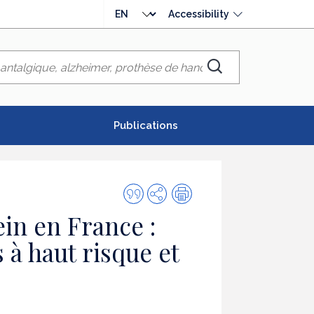
Choose
Accessibility
language
Chercher
Publications
Quote
Share
Print
this
in en France :
publication
 à haut risque et