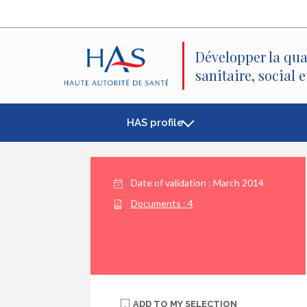
Search
Main
Main
Menu
Content
Développer la qua
sanitaire, social 
HAS profile
Date of validation :
March 2014
Documents :
4
ADD TO
MY SELECTION