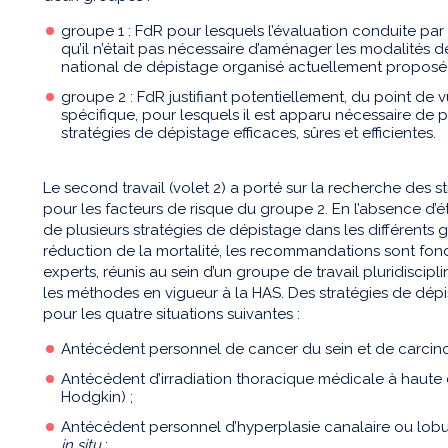
groupe 1 : FdR pour lesquels l’évaluation conduite par
qu’il n’était pas nécessaire d’aménager les modalités
national de dépistage organisé actuellement proposé 
groupe 2 : FdR justifiant potentiellement, du point de
spécifique, pour lesquels il est apparu nécessaire de p
stratégies de dépistage efficaces, sûres et efficientes.
Le second travail (volet 2) a porté sur la recherche des str
pour les facteurs de risque du groupe 2. En l’absence d’é
de plusieurs stratégies de dépistage dans les différents g
réduction de la mortalité, les recommandations sont fond
experts, réunis au sein d’un groupe de travail pluridiscipl
les méthodes en vigueur à la HAS. Des stratégies de dép
pour les quatre situations suivantes :
Antécédent personnel de cancer du sein et de carcinom
Antécédent d’irradiation thoracique médicale à haut
Hodgkin) ;
Antécédent personnel d’hyperplasie canalaire ou lobu
in situ
;