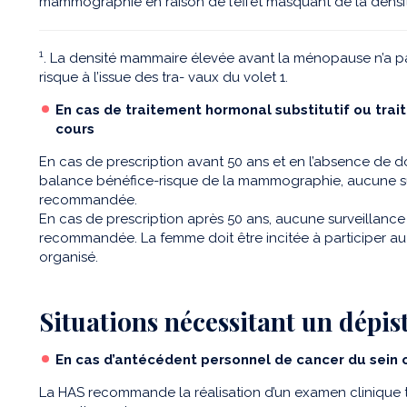
mammographie en raison de l’effet masquant de la densité
1
. La densité mammaire élevée avant la ménopause n’a 
risque à l’issue des tra- vaux du volet 1.
En cas de traitement hormonal substitutif ou tr
cours
En cas de prescription avant 50 ans et en l’absence de d
balance bénéfice-risque de la mammographie, aucune sur
recommandée.
En cas de prescription après 50 ans, aucune surveillance
recommandée. La femme doit être incitée à participer 
organisé.
Situations nécessitant un dépis
En cas d’antécédent personnel de cancer du sein
La HAS recommande la réalisation d’un examen clinique t