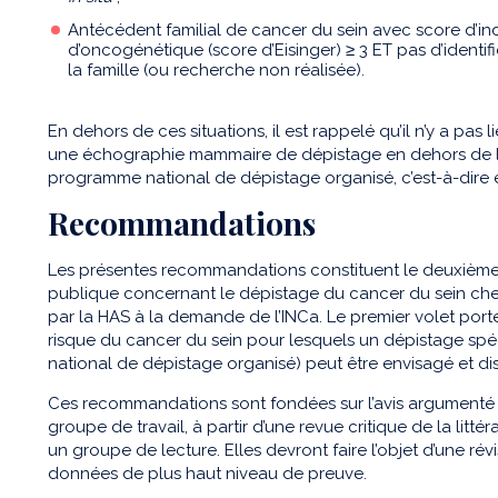
Antécédent familial de cancer du sein avec score d’ind
d’oncogénétique (score d’Eisinger) ≥ 3 ET pas d’identi
la famille (ou recherche non réalisée).
En dehors de ces situations, il est rappelé qu’il n’y a pa
une échographie mammaire de dépistage en dehors de la
programme national de dépistage organisé, c’est-à-dire e
Recommandations
Les présentes recommandations constituent le deuxièm
publique concernant le dépistage du cancer du sein che
par la HAS à la demande de l’INCa. Le premier volet porte 
risque du cancer du sein pour lesquels un dépistage sp
national de dépistage organisé) peut être envisagé et di
Ces recommandations sont fondées sur l’avis argumenté 
groupe de travail, à partir d’une revue critique de la lit
un groupe de lecture. Elles devront faire l’objet d’une ré
données de plus haut niveau de preuve.