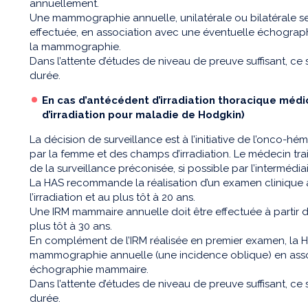
annuellement.
Une mammographie annuelle, unilatérale ou bilatérale selo
effectuée, en association avec une éventuelle échograp
la mammographie.
Dans l’attente d’études de niveau de preuve suffisant, ce
durée.
En cas d’antécédent d’irradiation thoracique méd
d’irradiation pour maladie de Hodgkin)
La décision de surveillance est à l’initiative de l’onco-
par la femme et des champs d’irradiation. Le médecin trai
de la surveillance préconisée, si possible par l’intermédiai
La HAS recommande la réalisation d’un examen clinique an
l’irradiation et au plus tôt à 20 ans.
Une IRM mammaire annuelle doit être effectuée à partir de 
plus tôt à 30 ans.
En complément de l’IRM réalisée en premier examen, la 
mammographie annuelle (une incidence oblique) en asso
échographie mammaire.
Dans l’attente d’études de niveau de preuve suffisant, ce
durée.