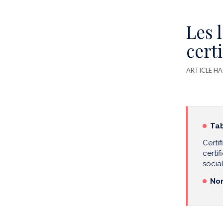
Les 
certi
ARTICLE HA
Tab
Certi
certif
social
Nom