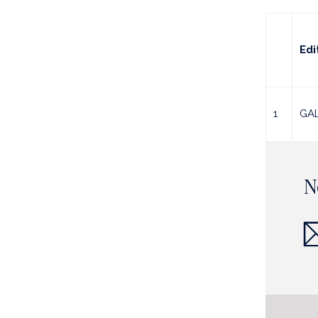
Edi
1
GA
N