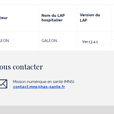
Version du
Nom du LAP
teur
hospitalier
LAP
LEON
GALEON
Ver.13.4.1
ous contacter
Mission numérique en santé (MNS)
contact.mns@has-sante.fr