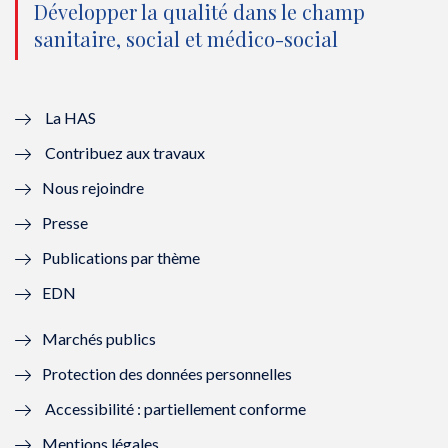
o
n
o
n
Développer la qualité dans le champ
sanitaire, social et médico-social
u
o
u
o
v
u
v
u
e
v
e
v
La HAS
Contribuez aux travaux
l
e
l
e
Nous rejoindre
l
l
l
l
Presse
e
l
e
l
Publications par thème
f
e
f
e
EDN
e
f
e
f
Marchés publics
n
e
n
e
Protection des données personnelles
ê
n
ê
n
Accessibilité : partiellement conforme
t
ê
t
ê
Mentions légales