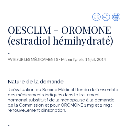
Citer
Partager
Imp
cette
OESCLIM - OROMONE
publicatio
(estradiol hémihydraté)
-
AVIS SUR LES MÉDICAMENTS
- Mis en ligne le 16 juil. 2014
Nature de la demande
Réévaluation du Service Médical Rendu de l’ensemble
des médicaments indiqués dans le traitement
hormonal substitutif de la ménopause à la demande
de la Commission et pour OROMONE 1 mg et 2 mg :
renouvellement d’inscription.
-