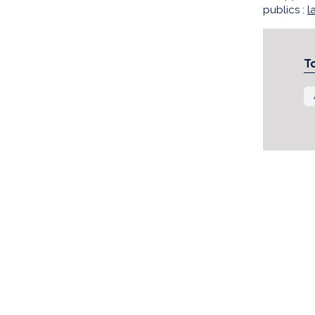
publics :
l
T