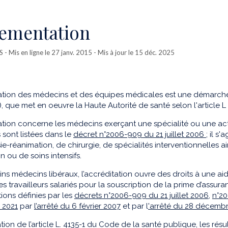
ementation
S
- Mis en ligne le 27 janv. 2015 - Mis à jour le 15 déc. 2025
ation des médecins et des équipes médicales est une démarche 
), que met en oeuvre la Haute Autorité de santé selon l'article 
ation concerne les médecins exerçant une spécialité ou une acti
s sont listées dans le
décret n°2006-909 du 21 juillet 2006
; il s
ie-réanimation, de chirurgie, de spécialités interventionnelles a
n ou de soins intensifs.
ins médecins libéraux, l’accréditation ouvre des droits à une ai
s travailleurs salariés pour la souscription de la prime d’assura
ions définies par les
décrets n°2006-909 du 21 juillet 2006,
n°2
 2021
par
l’arrêté du 6 février 2007
et par l
'arrêté du 28 décemb
tion de l’article L. 4135-1 du Code de la santé publique, les ré