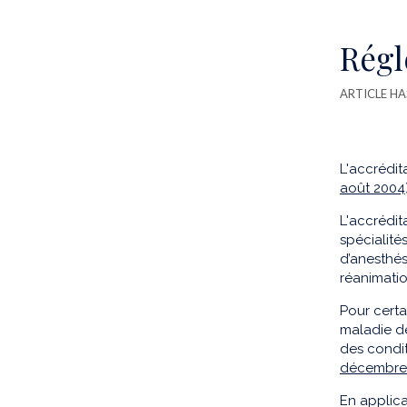
Régl
ARTICLE HA
L'accrédit
août 2004
L'accrédit
spécialité
d’anesthés
réanimatio
Pour certa
maladie de
des condit
décembre
En applica