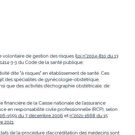
volontaire de gestion des risques (
loi n°2004-810 du 13
L 1414-3-3 du Code de la santé publique.
vité dite "à risques" en établissement de santé. Ces
'agit des spécialités de gynécologie-obstétrique,
insi que des activités d’échographie obstétricale, de
de financière de la Caisse nationale de l’assurance
nce en responsabilité civile professionnelle (RCP), selon
006-1559 du 7 décembre 2006
et
n°2021-1668 du 15
re 2021
.
sultats de la procédure d’accréditation des médecins sont