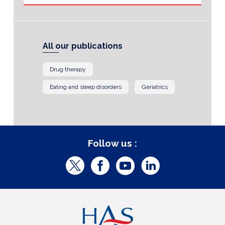
All our publications
Drug therapy
Eating and sleep disorders
Geriatrics
Follow us :
T
F
Y
L
w
a
o
i
i
c
u
n
t
e
t
k