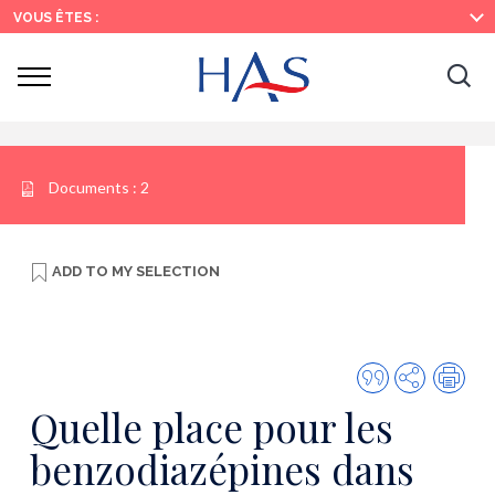
Search
Main
Main
VOUS ÊTES :
Menu
Content
Ouvrir
Ouv
le
menu
la
re
Documents :
2
ADD TO
MY SELECTION
Quote
Share
Prin
this
Quelle place pour les
publicatio
benzodiazépines dans