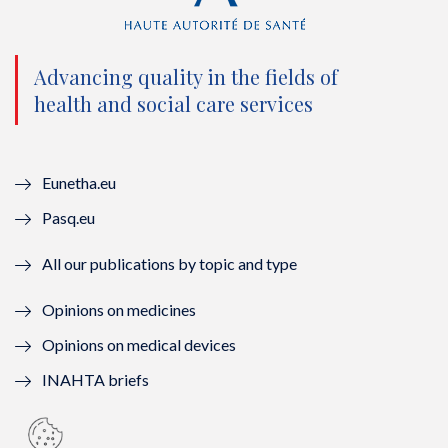
t
b
u
e
e
o
b
d
Advancing quality in the fields of
r
o
e
I
health and social care services
(
k
(
n
n
(
n
(
Eunetha.eu
o
n
o
n
Pasq.eu
u
o
u
o
All our publications by topic and type
v
u
v
u
Opinions on medicines
e
v
e
v
Opinions on medical devices
l
e
l
e
INAHTA briefs
l
l
l
l
e
l
e
l