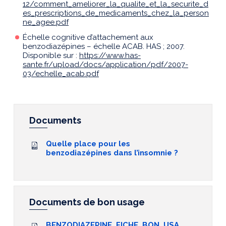
12/comment_ameliorer_la_qualite_et_la_securite_d
es_prescriptions_de_medicaments_chez_la_person
ne_agee.pdf
Échelle cognitive d’attachement aux
benzodiazépines – échelle ACAB. HAS ; 2007.
Disponible sur :
https://www.has-
sante.fr/upload/docs/application/pdf/2007-
03/echelle_acab.pdf
Documents
Quelle place pour les
benzodiazépines dans l’insomnie ?
Documents de bon usage
BENZODIAZEPINE_FICHE_BON_USA