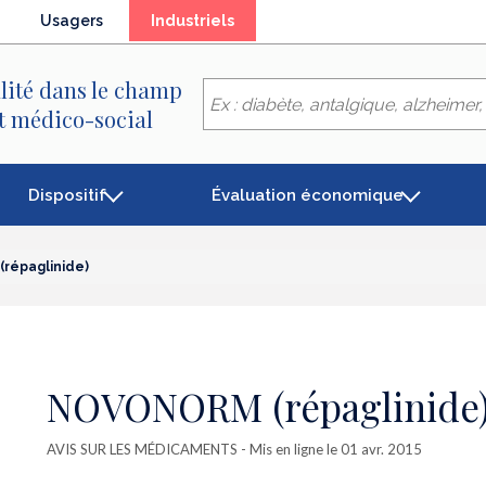
(élément
Usagers
Industriels
séléctionné)
lité dans le champ
et médico-social
Dispositif
Évaluation économique
répaglinide)
NOVONORM (répaglinide
AVIS SUR LES MÉDICAMENTS
- Mis en ligne le 01 avr. 2015