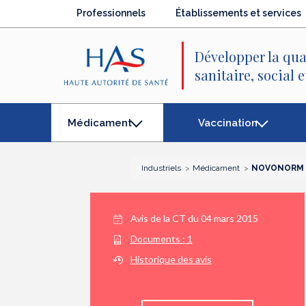
Recherche
Menu
Contenu
Professionnels
Établissements et services
principal
principal
Développer la qua
sanitaire, social 
Vaccination
Médicament
(élément
séléctionné)
Industriels
Médicament
NOVONORM (
Avis de la CT du
04 mars 2015
Documents :
1
Historique des avis