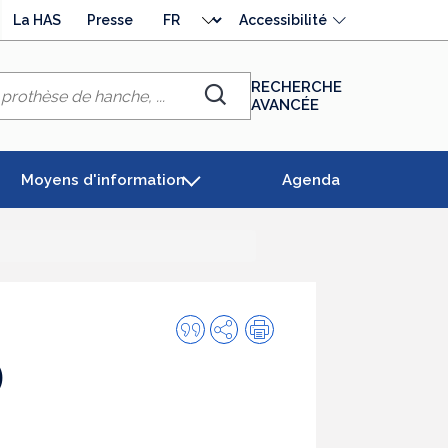
Choisir
La HAS
Presse
Accessibilité
la
langue
RECHERCHE
AVANCÉE
Chercher
Moyens d'information
Agenda
Citer
Partager
Impression
cette
)
publication