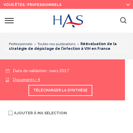
Recherche
Menu
Contenu
VOUS ÊTES : PROFESSIONNELS
principal
principal
Ouvrir
Ouv
le
menu
la
re
Professionnels
Toutes nos publications
Réévaluation de la
stratégie de dépistage de l’infection à VIH en France
Date de validation :
mars 2017
Documents :
4
TÉLÉCHARGER LA SYNTHÈSE
AJOUTER À
MA SELECTION