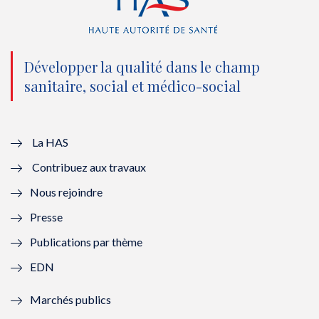
(
k
(
n
n
(
n
(
o
n
o
n
Développer la qualité dans le champ
sanitaire, social et médico-social
u
o
u
o
v
u
v
u
e
v
e
v
La HAS
Contribuez aux travaux
l
e
l
e
Nous rejoindre
l
l
l
l
Presse
e
l
e
l
Publications par thème
f
e
f
e
EDN
e
f
e
f
Marchés publics
n
e
n
e