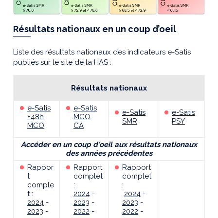
Résultats nationaux en un coup d’oeil
Liste des résultats nationaux des indicateurs e-Satis
publiés sur le site de la HAS :
Résultats nationaux
e-Satis
e-Satis
e-Satis
e-Satis
+48h
MCO
SMR
PSY
MCO
CA
Accéder en un coup d'oeil aux résultats nationaux
des années précédentes
Rappor
Rapport
Rapport
t
complet
complet
comple
:
:
t :
2024
-
2024
-
2024
-
2023
-
2023
-
2023
-
2022
-
2022
-