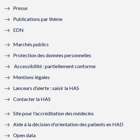
l
l
l
l
Presse
e
l
e
l
Publications par thème
f
e
f
e
EDN
e
f
e
f
Marchés publics
n
e
n
e
Protection des données personnelles
ê
n
ê
n
Accessibilité : partiellement conforme
t
ê
t
ê
Mentions légales
r
t
r
t
Lanceurs d’alerte : saisir la HAS
e
r
e
r
Contacter la HAS
)
e
)
e
Site pour l'accréditation des médecins
)
)
Aide à la décision d'orientation des patients en HAD
Open data