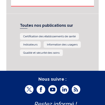
Toutes nos publications sur
Certification des établissements de santé
Indicateurs
Information des usagers
Qualité et sécurité des soins
Nous suivre :
T
F
Y
L
R
w
a
o
i
S
Restez informé !