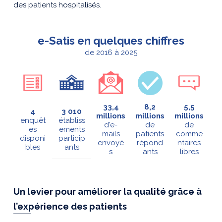
des patients hospitalisés
.
e-Satis en quelques chiffres
de 2016 à 2025
33,4
8,2
5,5
4
3 010
millions
millions
millions
enquêt
établiss
d'e-
de
de
es
ements
mails
patients
comme
disponi
particip
envoyé
répond
ntaires
bles
ants
s
ants
libres
Un levier pour améliorer la qualité grâce à
l’expérience des patients