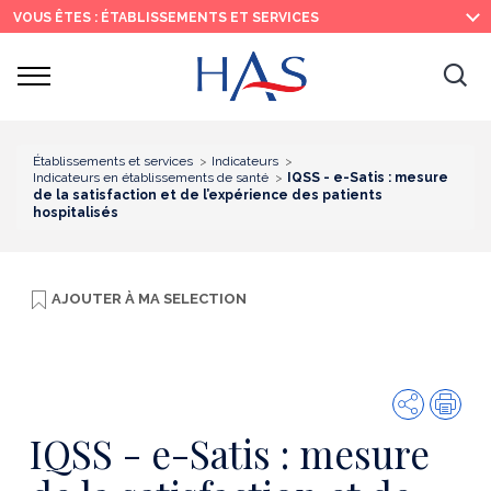
Recherche
Menu
Contenu
VOUS ÊTES : ÉTABLISSEMENTS ET SERVICES
principal
principal
Ouvrir
Ouv
le
menu
la
re
Établissements et services
Indicateurs
Indicateurs en établissements de santé
IQSS - e-Satis : mesure
de la satisfaction et de l’expérience des patients
hospitalisés
AJOUTER À
MA SELECTION
Partager
Imp
IQSS - e-Satis : mesure