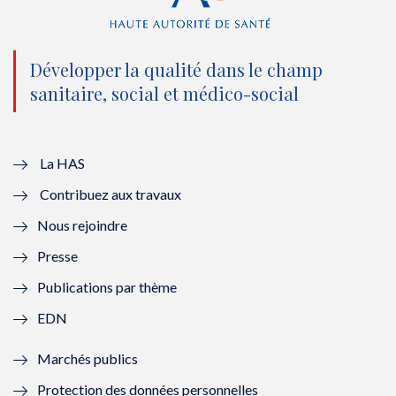
(
k
(
n
n
(
n
(
o
n
o
n
Développer la qualité dans le champ
sanitaire, social et médico-social
u
o
u
o
v
u
v
u
e
v
e
v
La HAS
Contribuez aux travaux
l
e
l
e
Nous rejoindre
l
l
l
l
Presse
e
l
e
l
Publications par thème
f
e
f
e
EDN
e
f
e
f
Marchés publics
n
e
n
e
Protection des données personnelles