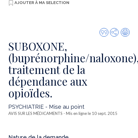
AJOUTER À
MA SELECTION
Citer
Partager
Imp
cette
SUBOXONE,
publicatio
(buprénorphine/naloxone)
traitement de la
dépendance aux
opioïdes.
PSYCHIATRIE - Mise au point
AVIS SUR LES MÉDICAMENTS
- Mis en ligne le 10 sept. 2015
Nature de la demande