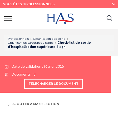
Recherche
Menu
Contenu
VOUS ÊTES : PROFESSIONNELS
principal
principal
Ouvrir
Ouv
le
menu
la
re
Professionnels
Organisation des soins
Organiser les parcours de santé
Check-list de sortie
d'hospitalisation supérieure à 24h
Date de validation :
février 2015
Documents :
3
TÉLÉCHARGER LE DOCUMENT
AJOUTER À
MA SELECTION