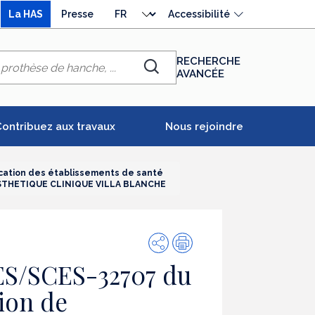
Choisir
La HAS
Presse
Accessibilité
la
langue
RECHERCHE
AVANCÉE
Chercher
ontribuez aux travaux
Nous rejoindre
cation des établissements de santé
IE ESTHETIQUE CLINIQUE VILLA BLANCHE
Partager
Impression
ES/SCES-32707 du
ion de