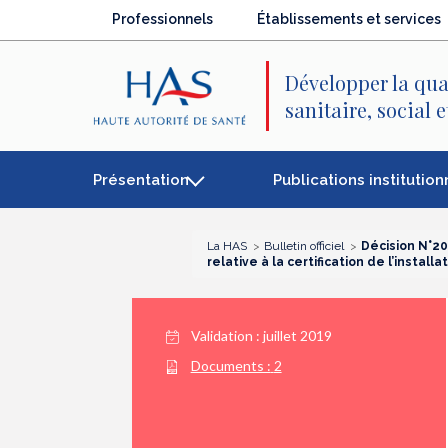
Recherche
Menu
Contenu
Professionnels
Établissements et services
principal
principal
Développer la qua
sanitaire, social 
Présentation
Publications institution
La HAS
Bulletin officiel
Décision N°2
relative à la certification de l’ins
Validation :
juillet 2019
Documents :
2