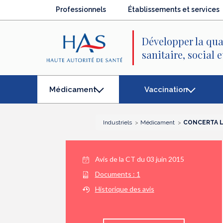
Recherche
Menu
Contenu
Professionnels
Établissements et services
principal
principal
Développer la qua
sanitaire, social 
Vaccination
Médicament
(élément
séléctionné)
Industriels
Médicament
CONCERTA LP
Avis de la CT du
03 juin 2015
Documents :
1
Historique des avis