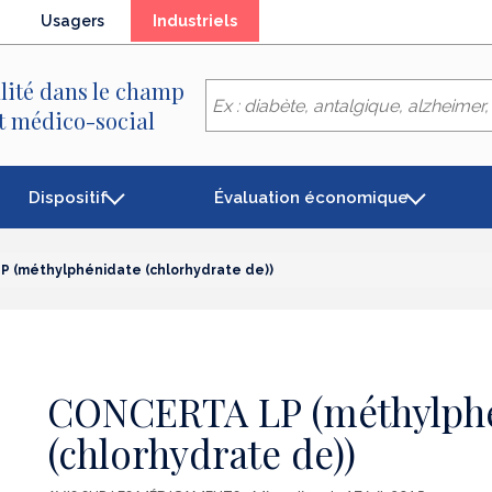
(élément
Usagers
Industriels
séléctionné)
lité dans le champ
et médico-social
Dispositif
Évaluation économique
 (méthylphénidate (chlorhydrate de))
CONCERTA LP (méthylph
(chlorhydrate de))