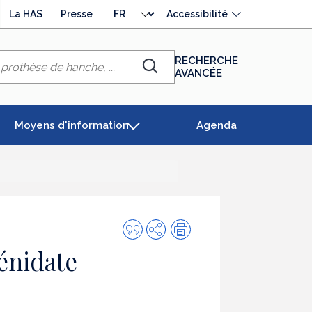
Choisir
La HAS
Presse
Accessibilité
la
langue
RECHERCHE
AVANCÉE
Chercher
Moyens d'information
Agenda
Citer
Partager
Impression
cette
énidate
publication