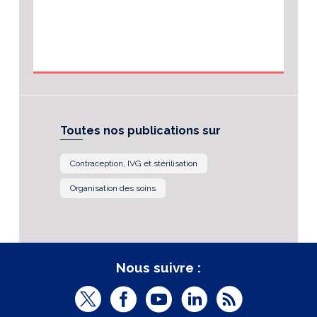
Toutes nos publications sur
Contraception, IVG et stérilisation
Organisation des soins
Nous suivre :
T
F
Y
L
R