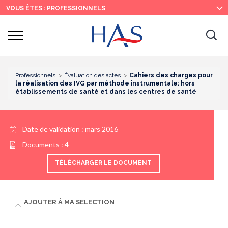
Recherche
Menu
Contenu
VOUS ÊTES : PROFESSIONNELS
principal
principal
Ouvrir
Ouv
le
menu
la
re
Professionnels
Évaluation des actes
Cahiers des charges pour
la réalisation des IVG par méthode instrumentale: hors
établissements de santé et dans les centres de santé
Date de validation :
mars 2016
Documents :
4
TÉLÉCHARGER LE DOCUMENT
AJOUTER À
MA SELECTION