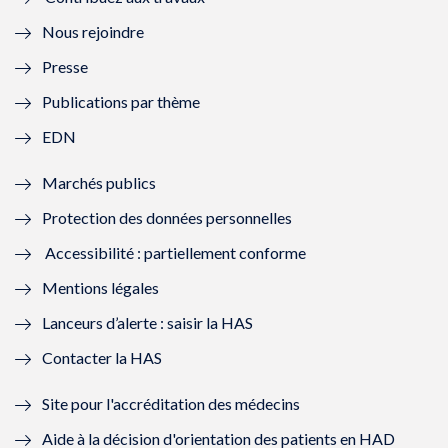
l
e
l
e
Nous rejoindre
l
l
l
l
Presse
e
l
e
l
Publications par thème
f
e
f
e
EDN
e
f
e
f
Marchés publics
n
e
n
e
Protection des données personnelles
ê
n
ê
n
Accessibilité : partiellement conforme
t
ê
t
ê
Mentions légales
r
t
r
t
Lanceurs d’alerte : saisir la HAS
e
r
e
r
Contacter la HAS
)
e
)
e
Site pour l'accréditation des médecins
)
)
Aide à la décision d'orientation des patients en HAD