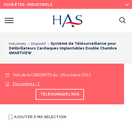
Recherche
Menu
Contenu
VOUS ÊTES : INDUSTRIELS
principal
principal
Ouvrir
Ouv
le
menu
la
re
Industriels
Dispositif
Système de Télésurveillance pour
Défibrillateurs Cardiaques Implantables Double Chambre
SMARTVIEW
Avis de la CNEDiMTS du :
20 octobre 2015
Documents :
1
TÉLÉCHARGER L'AVIS
AJOUTER À
MA SELECTION