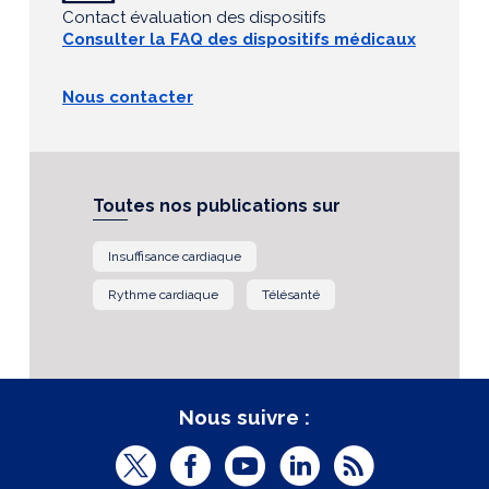
Contact évaluation des dispositifs
Consulter la FAQ des dispositifs médicaux
Nous contacter
Toutes nos publications sur
Insuffisance cardiaque
Rythme cardiaque
Télésanté
Nous suivre :
T
F
Y
L
R