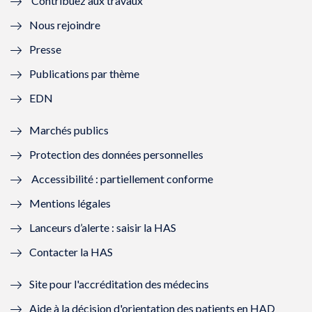
Contribuez aux travaux
l
e
l
e
Nous rejoindre
l
l
l
l
Presse
e
l
e
l
Publications par thème
f
e
f
e
EDN
e
f
e
f
Marchés publics
n
e
n
e
Protection des données personnelles
ê
n
ê
n
Accessibilité : partiellement conforme
t
ê
t
ê
Mentions légales
r
t
r
t
Lanceurs d’alerte : saisir la HAS
e
r
e
r
Contacter la HAS
)
e
)
e
Site pour l'accréditation des médecins
)
)
Aide à la décision d'orientation des patients en HAD