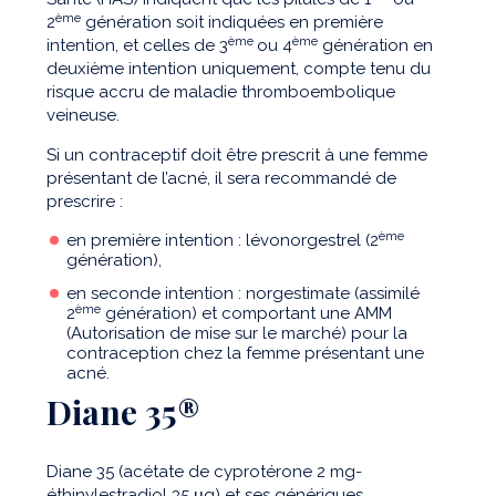
ème
2
génération soit indiquées en première
ème
ème
intention, et celles de 3
ou 4
génération en
deuxième intention uniquement, compte tenu du
risque accru de maladie thromboembolique
veineuse.
Si un contraceptif doit être prescrit à une femme
présentant de l’acné, il sera recommandé de
prescrire :
ème
en première intention : lévonorgestrel (2
génération),
en seconde intention : norgestimate (assimilé
ème
2
génération) et comportant une AMM
(Autorisation de mise sur le marché) pour la
contraception chez la femme présentant une
acné.
Diane 35®
Diane 35 (acétate de cyprotérone 2 mg-
éthinylestradiol 35 μg) et ses génériques