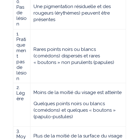
0.
Une pigmentation résiduelle et des
Pas
de
rougeurs (érythèmes) peuvent être
lésio
présentes
n
1.
Prati
que
Rares points noirs ou blancs
men
(comédons) dispersés et rares
t
pas
« boutons » non purulents (papules)
de
lésio
n
2.
Moins de la moitié du visage est atteinte
Lég
ère
Quelques points noirs ou blancs
(comédons) et quelques « boutons »
(papulo-pustules)
3.
Plus de la moitié de la surface du visage
Moy