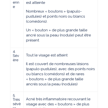
enn
est atteinte
e
Nombreux « boutons » (papulo-
pustules) et points noirs ou blancs
(comédons).
Un « bouton » de plus grande taille
ancré sous la peau (nodule) peut être
présent
4.
Tout le visage est atteint
Sév
ère
Il est couvert de nombreuses lésions
(papulo-pustules), avec des points noirs
ou blancs (comédons) et de rares
« boutons » de plus grande taille
ancrés sous la peau (nodules)
5.
Acné très inflammatoire recouvrant le
Très
sévè
visage avec des « boutons » de plus