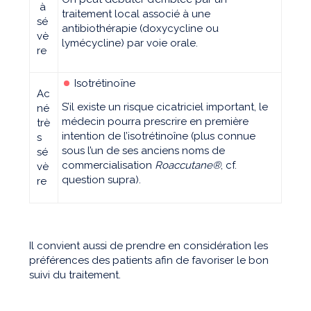
à
traitement local associé à une
sé
antibiothérapie (doxycycline ou
vè
lymécycline) par voie orale.
re
Isotrétinoïne
Ac
S’il existe un risque cicatriciel important, le
né
médecin pourra prescrire en première
trè
intention de l’isotrétinoîne (plus connue
s
sous l’un de ses anciens noms de
sé
commercialisation
Roaccutane®
, cf.
vè
question supra).
re
Il convient aussi de prendre en considération les
préférences des patients afin de favoriser le bon
suivi du traitement.