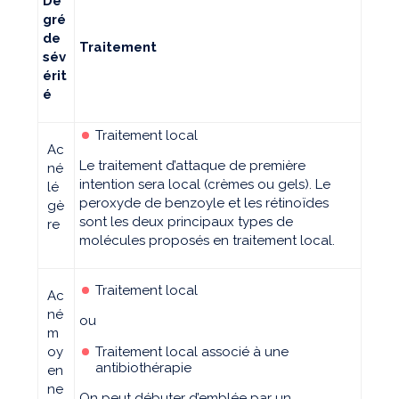
De
gré
de
Traitement
sév
érit
é
Traitement local
Ac
Le traitement d’attaque de première
né
intention sera local (crèmes ou gels). Le
lé
peroxyde de benzoyle et les rétinoïdes
gè
sont les deux principaux types de
re
molécules proposés en traitement local.
Traitement local
Ac
né
ou
m
oy
Traitement local associé à une
antibiothérapie
en
ne
On peut débuter d’emblée par un