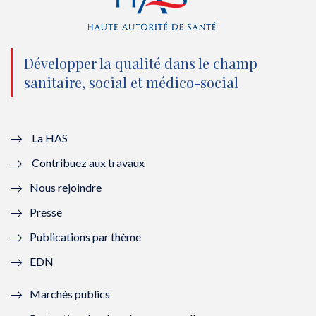
(
k
(
n
n
(
n
(
o
n
o
n
Développer la qualité dans le champ
sanitaire, social et médico-social
u
o
u
o
v
u
v
u
e
v
e
v
La HAS
Contribuez aux travaux
l
e
l
e
Nous rejoindre
l
l
l
l
Presse
e
l
e
l
Publications par thème
f
e
f
e
EDN
e
f
e
f
Marchés publics
n
e
n
e