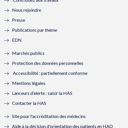
l
e
l
e
Nous rejoindre
l
l
l
l
Presse
e
l
e
l
Publications par thème
f
e
f
e
EDN
e
f
e
f
Marchés publics
n
e
n
e
Protection des données personnelles
ê
n
ê
n
Accessibilité : partiellement conforme
t
ê
t
ê
Mentions légales
r
t
r
t
Lanceurs d’alerte : saisir la HAS
e
r
e
r
Contacter la HAS
)
e
)
e
Site pour l'accréditation des médecins
)
)
Aide à la décision d'orientation des patients en HAD