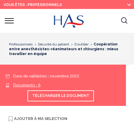
Recherche
Menu
Contenu
VOUS ÊTES : PROFESSIONNELS
principal
principal
Ouvrir
Ouv
le
menu
la
re
Professionnels
Sécurité du patient
S'outiller
Coopération
entre anesthésistes-réanimateurs et chirurgiens : mieux
travailler en équipe
Date de validation :
novembre 2015
Documents :
6
TÉLÉCHARGER LE DOCUMENT
AJOUTER À
MA SELECTION