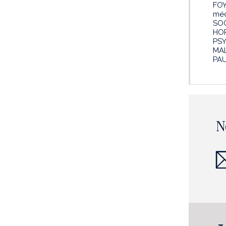
FOY
méd
SOC
HOP
PSY
MAL
PAU
N