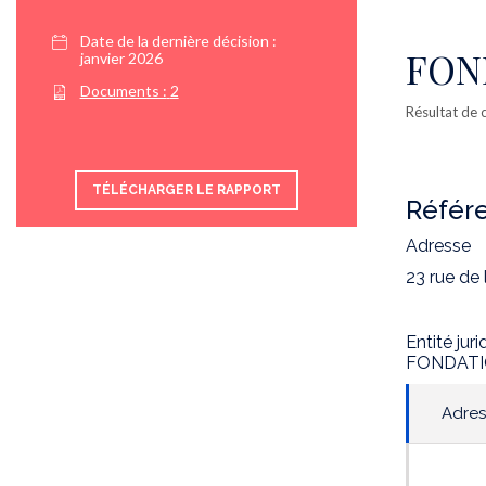
Date de la dernière décision :
FON
janvier 2026
Documents :
2
Résultat de c
TÉLÉCHARGER LE RAPPORT
Référe
Adresse
23 rue de
Entité jur
FONDATI
Adres