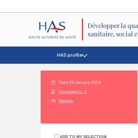
Search
Main
Main
Menu
Content
Développer la qua
sanitaire, social 
HAS profile
Date
20 January 2016
Documents :
1
History
ADD TO
MY SELECTION