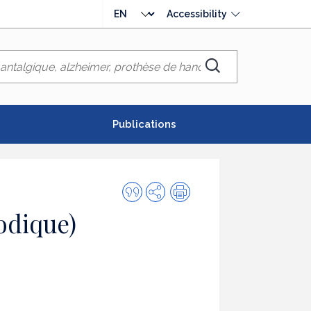
Choose
Accessibility
language
Chercher
Publications
Quote
Share
Print
this
odique)
publication