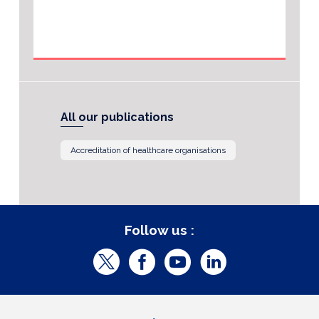
All our publications
Accreditation of healthcare organisations
Follow us :
T
F
Y
L
w
a
o
i
i
c
u
n