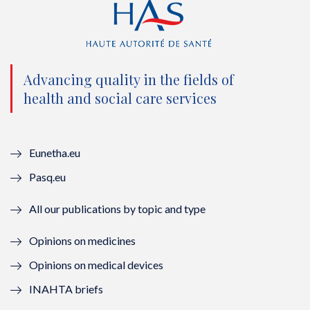
t
e
t
k
t
b
u
e
e
o
b
d
Advancing quality in the fields of
r
o
e
I
health and social care services
(
k
(
n
n
(
n
(
Eunetha.eu
o
n
o
n
Pasq.eu
u
o
u
o
All our publications by topic and type
v
u
v
u
Opinions on medicines
e
v
e
v
Opinions on medical devices
l
e
l
e
INAHTA briefs
l
l
l
l