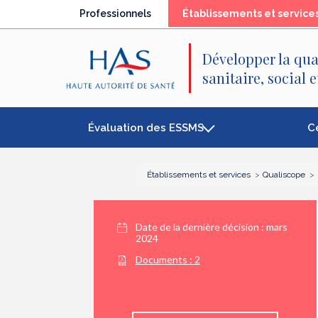
Recherche
Menu
Contenu
Professionnels
Établissements et service
principal
principal
Développer la qua
sanitaire, social 
Évaluation des ESSMS
C
Établissements et services
Qualiscope
Date de la dernière décision :
mars
2024
Documents :
2