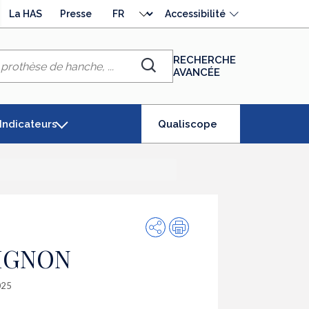
Choisir
La HAS
Presse
Accessibilité
la
langue
RECHERCHE
AVANCÉE
Chercher
(élément
Indicateurs
Qualiscope
séléctionné)
Partager
Impression
VIGNON
2025