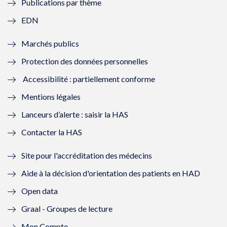
Publications par thème
f
e
f
e
EDN
e
f
e
f
Marchés publics
n
e
n
e
Protection des données personnelles
ê
n
ê
n
Accessibilité : partiellement conforme
t
ê
t
ê
Mentions légales
r
t
r
t
Lanceurs d’alerte : saisir la HAS
e
r
e
r
Contacter la HAS
)
e
)
e
Site pour l'accréditation des médecins
)
)
Aide à la décision d'orientation des patients en HAD
Open data
Graal - Groupes de lecture
Mon Compte