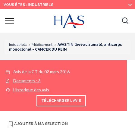
Recherche
Menu
Contenu
VOUS ÊTES : INDUSTRIELS
principal
principal
Ouvrir
Ouv
le
menu
la
re
Industriels
Médicament
AVASTIN (bevacizumab), anticorps
monoclonal - CANCER DU REIN
Avis de la CT du
02 mars 2016
Documents :
3
Historique des avis
TÉLÉCHARGER L'AVIS
AJOUTER À
MA SELECTION