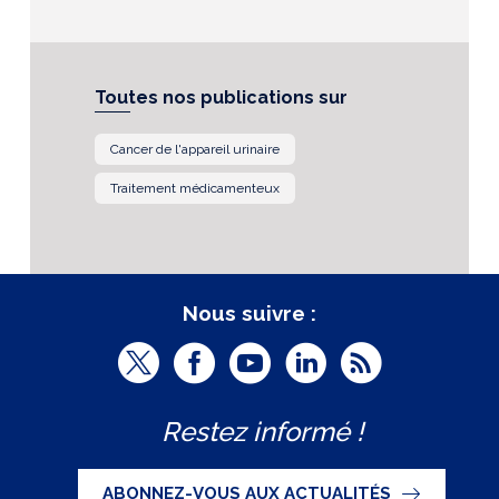
Toutes nos publications sur
Cancer de l'appareil urinaire
Traitement médicamenteux
Nous suivre :
T
F
Y
L
R
w
a
o
i
S
Restez informé !
i
c
u
n
S
t
e
t
k
ABONNEZ-VOUS AUX ACTUALITÉS