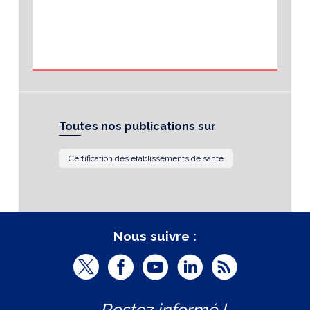
Toutes nos publications sur
Certification des établissements de santé
Nous suivre :
T
F
Y
L
R
w
a
o
i
S
Restez informé !