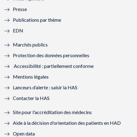
l
l
l
l
Presse
e
l
e
l
Publications par thème
f
e
f
e
EDN
e
f
e
f
Marchés publics
n
e
n
e
Protection des données personnelles
ê
n
ê
n
Accessibilité : partiellement conforme
t
ê
t
ê
Mentions légales
r
t
r
t
Lanceurs d’alerte : saisir la HAS
e
r
e
r
Contacter la HAS
)
e
)
e
Site pour l'accréditation des médecins
)
)
Aide à la décision d'orientation des patients en HAD
Open data