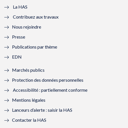
e
v
e
v
La HAS
Contribuez aux travaux
l
e
l
e
Nous rejoindre
l
l
l
l
Presse
e
l
e
l
Publications par thème
f
e
f
e
EDN
e
f
e
f
Marchés publics
n
e
n
e
Protection des données personnelles
ê
n
ê
n
Accessibilité : partiellement conforme
t
ê
t
ê
Mentions légales
r
t
r
t
Lanceurs d’alerte : saisir la HAS
e
r
e
r
Contacter la HAS
)
e
)
e