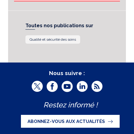
Toutes nos publications sur
Qualité et sécurité des soins
Nous suivre :
T
F
Y
L
R
w
a
o
i
S
Restez informé !
i
c
u
n
S
t
e
t
k
ABONNEZ-VOUS AUX ACTUALITÉS
t
b
u
e