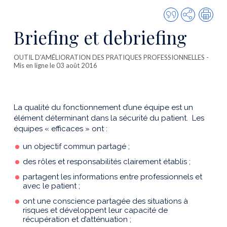
Citer
Partager
Imp
cette
Briefing et debriefing
publicatio
OUTIL D'AMÉLIORATION DES PRATIQUES PROFESSIONNELLES
-
Mis en ligne le 03 août 2016
La qualité du fonctionnement d’une équipe est un
élément déterminant dans la sécurité du patient. Les
équipes « efficaces » ont :
un objectif commun partagé ;
des rôles et responsabilités clairement établis ;
partagent les informations entre professionnels et
avec le patient ;
ont une conscience partagée des situations à
risques et développent leur capacité de
récupération et d’atténuation ;