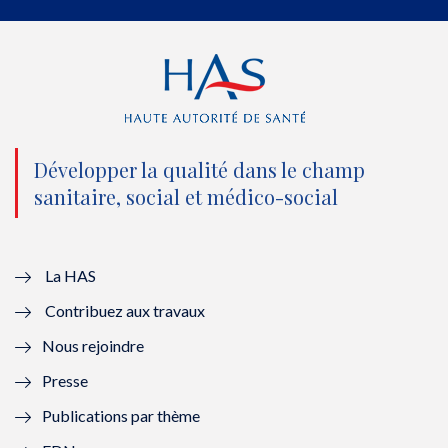
e
o
b
d
r
o
e
I
(
k
(
n
n
(
n
(
o
n
o
n
Développer la qualité dans le champ
sanitaire, social et médico-social
u
o
u
o
v
u
v
u
e
v
e
v
La HAS
Contribuez aux travaux
l
e
l
e
Nous rejoindre
l
l
l
l
Presse
e
l
e
l
Publications par thème
f
e
f
e