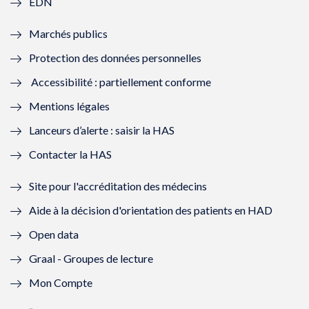
EDN
e
f
e
f
Marchés publics
n
e
n
e
Protection des données personnelles
ê
n
ê
n
Accessibilité : partiellement conforme
t
ê
t
ê
Mentions légales
r
t
r
t
Lanceurs d’alerte : saisir la HAS
e
r
e
r
Contacter la HAS
)
e
)
e
Site pour l'accréditation des médecins
)
)
Aide à la décision d'orientation des patients en HAD
Open data
Graal - Groupes de lecture
Mon Compte