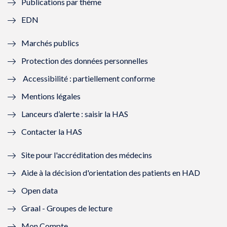
Publications par thème
f
e
f
e
EDN
e
f
e
f
Marchés publics
n
e
n
e
Protection des données personnelles
ê
n
ê
n
Accessibilité : partiellement conforme
t
ê
t
ê
Mentions légales
r
t
r
t
Lanceurs d’alerte : saisir la HAS
e
r
e
r
Contacter la HAS
)
e
)
e
Site pour l'accréditation des médecins
)
)
Aide à la décision d'orientation des patients en HAD
Open data
Graal - Groupes de lecture
Mon Compte