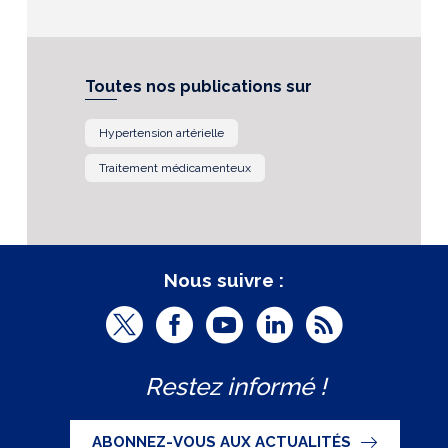
Toutes nos publications sur
Hypertension artérielle
Traitement médicamenteux
Nous suivre :
T
F
Y
L
R
w
a
o
i
S
Restez informé !
i
c
u
n
S
t
e
t
k
ABONNEZ-VOUS AUX ACTUALITÉS