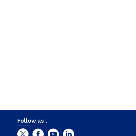
Follow us :
T
F
Y
L