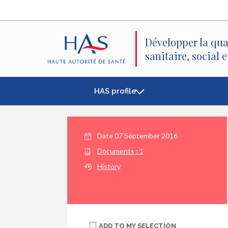
Search
Main
Main
Menu
Content
Développer la qua
sanitaire, social 
HAS profile
Date
07 September 2016
Documents :
1
History
ADD TO
MY SELECTION