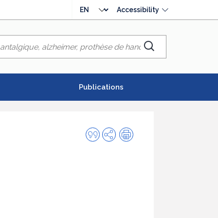
Choose
Accessibility
language
Chercher
Publications
Quote
Share
Print
this
publication