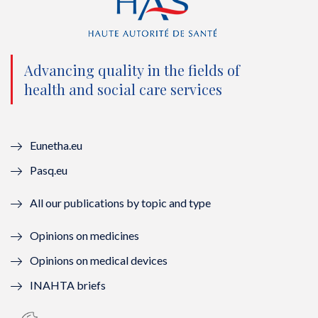
t
e
t
k
t
b
u
e
e
o
b
d
Advancing quality in the fields of
r
o
e
I
health and social care services
(
k
(
n
n
(
n
(
Eunetha.eu
o
n
o
n
Pasq.eu
u
o
u
o
All our publications by topic and type
v
u
v
u
Opinions on medicines
e
v
e
v
Opinions on medical devices
l
e
l
e
INAHTA briefs
l
l
l
l