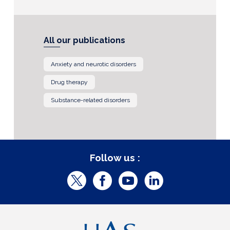
All our publications
Anxiety and neurotic disorders
Drug therapy
Substance-related disorders
Follow us :
T
F
Y
L
w
a
o
i
i
c
u
n