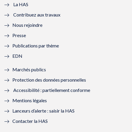
e
v
e
v
La HAS
Contribuez aux travaux
l
e
l
e
Nous rejoindre
l
l
l
l
Presse
e
l
e
l
Publications par thème
f
e
f
e
EDN
e
f
e
f
Marchés publics
n
e
n
e
Protection des données personnelles
ê
n
ê
n
Accessibilité : partiellement conforme
t
ê
t
ê
Mentions légales
r
t
r
t
Lanceurs d’alerte : saisir la HAS
e
r
e
r
Contacter la HAS
)
e
)
e