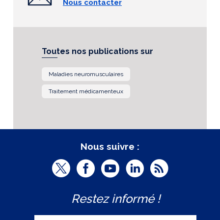
Nous contacter
Toutes nos publications sur
Maladies neuromusculaires
Traitement médicamenteux
Nous suivre :
T
F
Y
L
R
w
a
o
i
S
Restez informé !
i
c
u
n
S