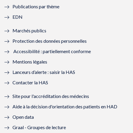
e
l
e
l
Publications par thème
f
e
f
e
EDN
e
f
e
f
Marchés publics
n
e
n
e
Protection des données personnelles
ê
n
ê
n
Accessibilité : partiellement conforme
t
ê
t
ê
Mentions légales
r
t
r
t
Lanceurs d’alerte : saisir la HAS
e
r
e
r
Contacter la HAS
)
e
)
e
Site pour l'accréditation des médecins
)
)
Aide à la décision d'orientation des patients en HAD
Open data
Graal - Groupes de lecture