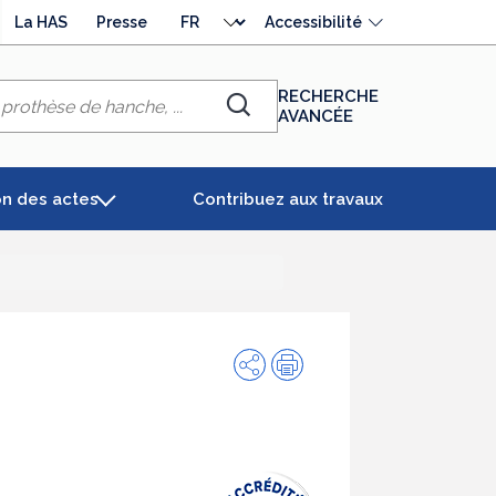
Choisir
La HAS
Presse
Accessibilité
la
langue
RECHERCHE
AVANCÉE
Chercher
on des actes
Contribuez aux travaux
Partager
Impression