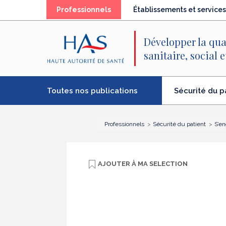
Recherche
Menu
Contenu
(élément
Professionnels
Établissements et services
principal
principal
séléctionné)
Développer la qua
sanitaire, social 
Toutes nos publications
Sécurité du p
(élément
séléctionné)
Professionnels
Sécurité du patient
S’en
AJOUTER À
MA SELECTION