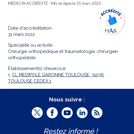
MÉDECIN ACCRÉDITÉ
- Mis en ligne le 31 mars 2022
Date d'accréditation
31 mars 2022
Spécialité ou activité
Chirurgie orthopédique et traumatologie, chirurgien
orthopédiste
Établissement(s) d'exercice
1.
CL MEDIPOLE GARONNE TOULOUSE, 31036,
TOULOUSE CEDEX 1
Nous suivre :
T
F
Y
L
R
w
a
o
i
S
Restez informé !