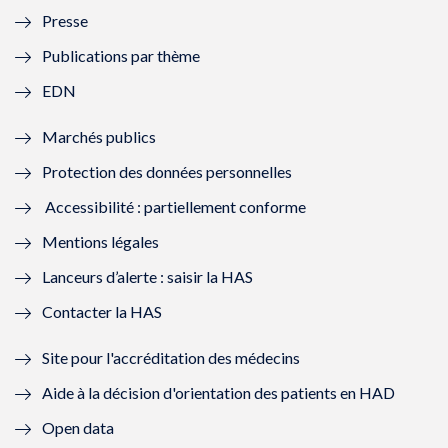
Presse
e
l
e
l
Publications par thème
f
e
f
e
EDN
e
f
e
f
Marchés publics
n
e
n
e
Protection des données personnelles
ê
n
ê
n
Accessibilité : partiellement conforme
t
ê
t
ê
Mentions légales
r
t
r
t
Lanceurs d’alerte : saisir la HAS
e
r
e
r
Contacter la HAS
)
e
)
e
Site pour l'accréditation des médecins
)
)
Aide à la décision d'orientation des patients en HAD
Open data