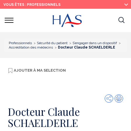
Recherche
Menu
Contenu
VOUS ÊTES : PROFESSIONNELS
principal
principal
Ouvrir
Ouv
le
menu
la
re
Professionnels
Sécurité du patient
S’engager dans un dispositif
Accréditation des médecins
Docteur Claude SCHAELDERLE
AJOUTER À
MA SELECTION
Partager
Imp
Docteur Claude
SCHAELDERLE