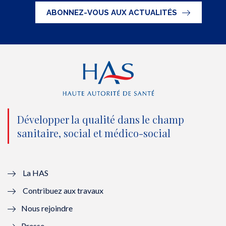
t
e
t
k
ABONNEZ-VOUS AUX ACTUALITÉS
t
b
u
e
e
o
b
d
r
o
e
I
(
k
(
n
n
(
n
(
o
n
o
n
Développer la qualité dans le champ
sanitaire, social et médico-social
u
o
u
o
v
u
v
u
e
v
e
v
La HAS
Contribuez aux travaux
l
e
l
e
Nous rejoindre
l
l
l
l
Presse