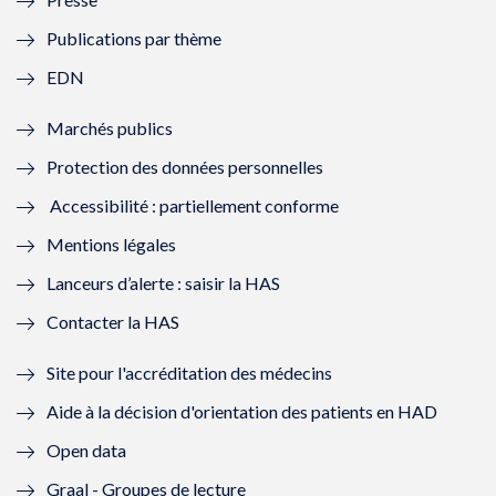
e
l
e
l
Publications par thème
f
e
f
e
EDN
e
f
e
f
Marchés publics
n
e
n
e
Protection des données personnelles
ê
n
ê
n
Accessibilité : partiellement conforme
t
ê
t
ê
Mentions légales
r
t
r
t
Lanceurs d’alerte : saisir la HAS
e
r
e
r
Contacter la HAS
)
e
)
e
Site pour l'accréditation des médecins
)
)
Aide à la décision d'orientation des patients en HAD
Open data
Graal - Groupes de lecture