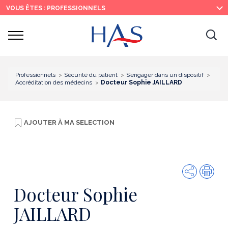
Recherche
Menu
Contenu
VOUS ÊTES : PROFESSIONNELS
principal
principal
Ouvrir
Ouv
le
menu
la
re
Professionnels
Sécurité du patient
S’engager dans un dispositif
Accréditation des médecins
Docteur Sophie JAILLARD
AJOUTER À
MA SELECTION
Partager
Imp
Docteur Sophie
JAILLARD