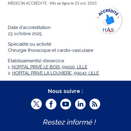
MÉDECIN ACCRÉDITÉ
- Mis en ligne le 23 oct. 2025
Date d'accréditation
23 octobre 2025
Spécialité ou activité
Chirurgie thoracique et cardio-vasculaire
Établissement(s) d'exercice
1.
HOPITAL PRIVÉ LE BOIS, 59000, LILLE
2.
HOPITAL PRIVE LA LOUVIERE, 59042, LILLE
Nous suivre :
T
F
Y
L
R
w
a
o
i
S
Restez informé !
i
c
u
n
S