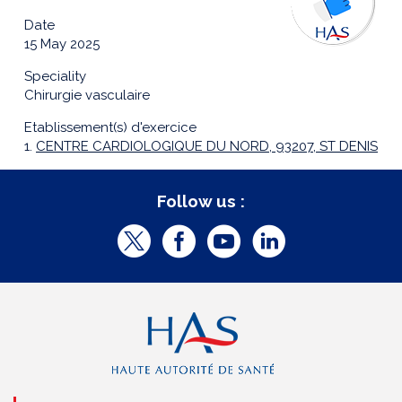
Date
15 May 2025
Speciality
Chirurgie vasculaire
Etablissement(s) d'exercice
1.
CENTRE CARDIOLOGIQUE DU NORD, 93207, ST DENIS
Follow us :
T
F
Y
L
w
a
o
i
i
c
u
n
t
e
t
k
t
b
u
e