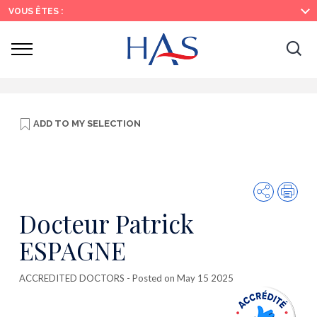
Search
Main
Main
VOUS ÊTES :
Menu
Content
Ouvrir
Ouv
le
menu
la
re
ADD TO
MY SELECTION
Share
Prin
Docteur Patrick
ESPAGNE
ACCREDITED DOCTORS
- Posted on May 15 2025