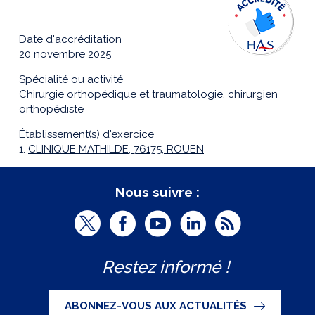
Date d'accréditation
20 novembre 2025
Spécialité ou activité
Chirurgie orthopédique et traumatologie, chirurgien
orthopédiste
Établissement(s) d'exercice
1.
CLINIQUE MATHILDE, 76175, ROUEN
Nous suivre :
T
F
Y
L
R
w
a
o
i
S
Restez informé !
i
c
u
n
S
t
e
t
k
ABONNEZ-VOUS AUX ACTUALITÉS