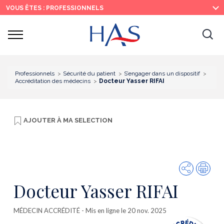
Recherche
Menu
Contenu
VOUS ÊTES : PROFESSIONNELS
principal
principal
Ouvrir
Ouv
le
menu
la
re
Professionnels
Sécurité du patient
S’engager dans un dispositif
Accréditation des médecins
Docteur Yasser RIFAI
AJOUTER À
MA SELECTION
Partager
Imp
Docteur Yasser RIFAI
MÉDECIN ACCRÉDITÉ
- Mis en ligne le 20 nov. 2025