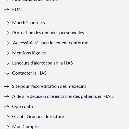
f
e
f
e
EDN
e
f
e
f
Marchés publics
n
e
n
e
Protection des données personnelles
ê
n
ê
n
Accessibilité : partiellement conforme
t
ê
t
ê
Mentions légales
r
t
r
t
Lanceurs d’alerte : saisir la HAS
e
r
e
r
Contacter la HAS
)
e
)
e
Site pour l'accréditation des médecins
)
)
Aide à la décision d'orientation des patients en HAD
Open data
Graal - Groupes de lecture
Mon Compte