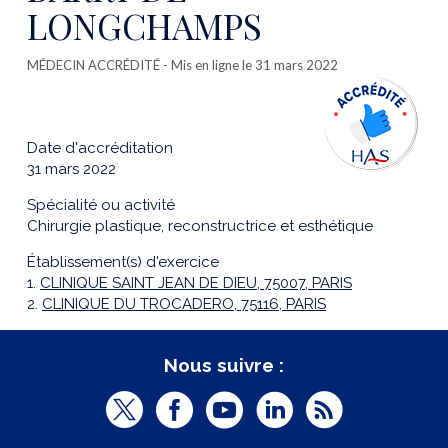
LONGCHAMPS
MÉDECIN ACCRÉDITÉ
- Mis en ligne le 31 mars 2022
Date d'accréditation
31 mars 2022
Spécialité ou activité
Chirurgie plastique, reconstructrice et esthétique
Établissement(s) d'exercice
1.
CLINIQUE SAINT JEAN DE DIEU, 75007, PARIS
2.
CLINIQUE DU TROCADERO, 75116, PARIS
Nous suivre :
T
F
Y
L
R
w
a
o
i
S