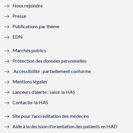
Nous rejoindre
l
l
l
l
Presse
e
l
e
l
Publications par thème
f
e
f
e
EDN
e
f
e
f
Marchés publics
n
e
n
e
Protection des données personnelles
ê
n
ê
n
Accessibilité : partiellement conforme
t
ê
t
ê
Mentions légales
r
t
r
t
Lanceurs d’alerte : saisir la HAS
e
r
e
r
Contacter la HAS
)
e
)
e
Site pour l'accréditation des médecins
)
)
Aide à la décision d'orientation des patients en HAD