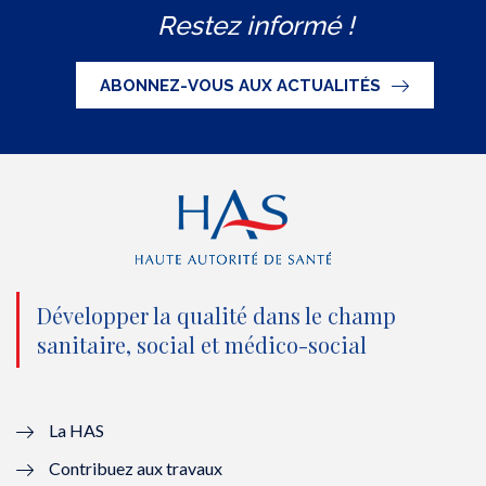
Restez informé !
i
c
u
n
S
t
e
t
k
ABONNEZ-VOUS AUX ACTUALITÉS
t
b
u
e
e
o
b
d
r
o
e
I
(
k
(
n
n
(
n
(
o
n
o
n
Développer la qualité dans le champ
sanitaire, social et médico-social
u
o
u
o
v
u
v
u
e
v
e
v
La HAS
Contribuez aux travaux
l
e
l
e