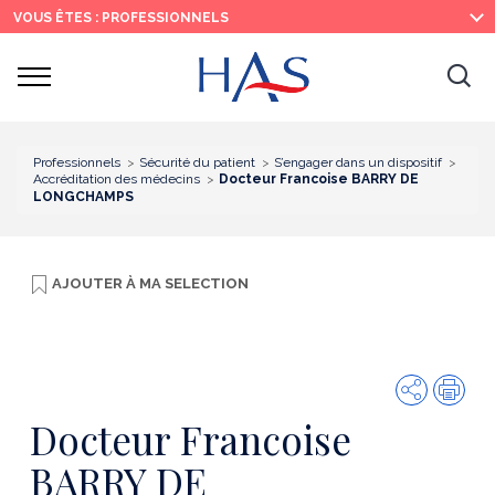
Recherche
Menu
Contenu
VOUS ÊTES : PROFESSIONNELS
principal
principal
Ouvrir
Ouv
le
menu
la
re
Professionnels
Sécurité du patient
S’engager dans un dispositif
Accréditation des médecins
Docteur Francoise BARRY DE
LONGCHAMPS
AJOUTER À
MA SELECTION
Partager
Imp
Docteur Francoise
BARRY DE