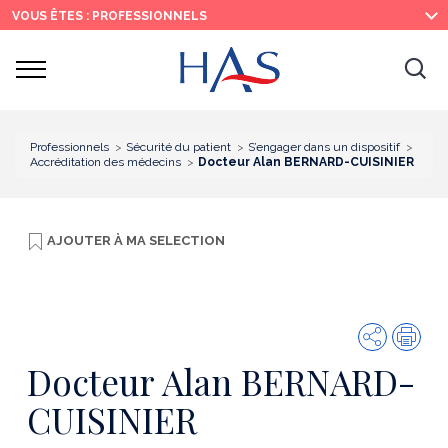
Recherche
Menu
Contenu
VOUS ÊTES : PROFESSIONNELS
principal
principal
Ouvrir
Ouv
le
menu
la
re
Professionnels
Sécurité du patient
S’engager dans un dispositif
Accréditation des médecins
Docteur Alan BERNARD-CUISINIER
AJOUTER À
MA SELECTION
Partager
Imp
Docteur Alan BERNARD-
CUISINIER