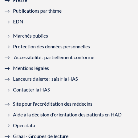
e
l
e
l
Publications par thème
f
e
f
e
EDN
e
f
e
f
Marchés publics
n
e
n
e
Protection des données personnelles
ê
n
ê
n
Accessibilité : partiellement conforme
t
ê
t
ê
Mentions légales
r
t
r
t
Lanceurs d’alerte : saisir la HAS
e
r
e
r
Contacter la HAS
)
e
)
e
Site pour l'accréditation des médecins
)
)
Aide à la décision d'orientation des patients en HAD
Open data
Graal - Groupes de lecture