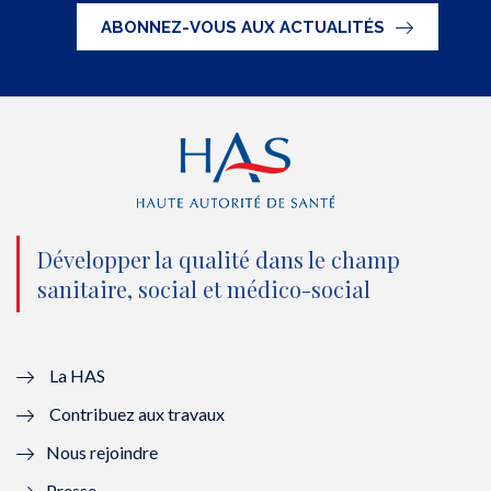
t
e
t
k
ABONNEZ-VOUS AUX ACTUALITÉS
t
b
u
e
e
o
b
d
r
o
e
I
(
k
(
n
n
(
n
(
o
n
o
n
Développer la qualité dans le champ
sanitaire, social et médico-social
u
o
u
o
v
u
v
u
e
v
e
v
La HAS
Contribuez aux travaux
l
e
l
e
Nous rejoindre
l
l
l
l
Presse