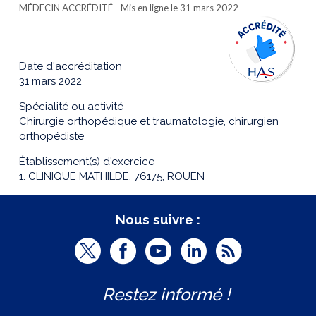
MÉDECIN ACCRÉDITÉ
- Mis en ligne le 31 mars 2022
Date d'accréditation
31 mars 2022
Spécialité ou activité
Chirurgie orthopédique et traumatologie, chirurgien
orthopédiste
Établissement(s) d'exercice
1.
CLINIQUE MATHILDE, 76175, ROUEN
Nous suivre :
T
F
Y
L
R
w
a
o
i
S
Restez informé !
i
c
u
n
S