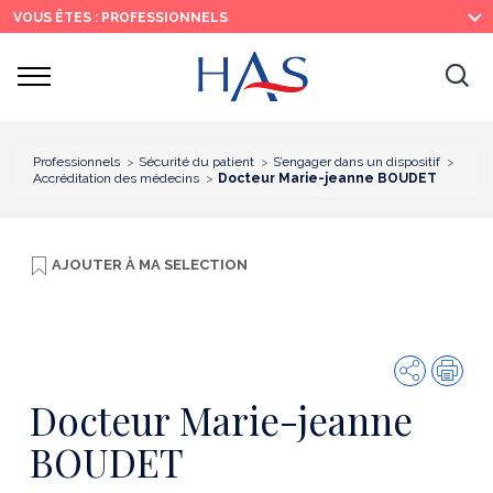
Recherche
Menu
Contenu
VOUS ÊTES : PROFESSIONNELS
principal
principal
Ouvrir
Ouv
le
menu
la
re
Professionnels
Sécurité du patient
S’engager dans un dispositif
Accréditation des médecins
Docteur Marie-jeanne BOUDET
AJOUTER À
MA SELECTION
Partager
Imp
Docteur Marie-jeanne
BOUDET