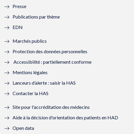
Presse
e
l
e
l
Publications par thème
f
e
f
e
EDN
e
f
e
f
Marchés publics
n
e
n
e
Protection des données personnelles
ê
n
ê
n
Accessibilité : partiellement conforme
t
ê
t
ê
Mentions légales
r
t
r
t
Lanceurs d’alerte : saisir la HAS
e
r
e
r
Contacter la HAS
)
e
)
e
Site pour l'accréditation des médecins
)
)
Aide à la décision d'orientation des patients en HAD
Open data