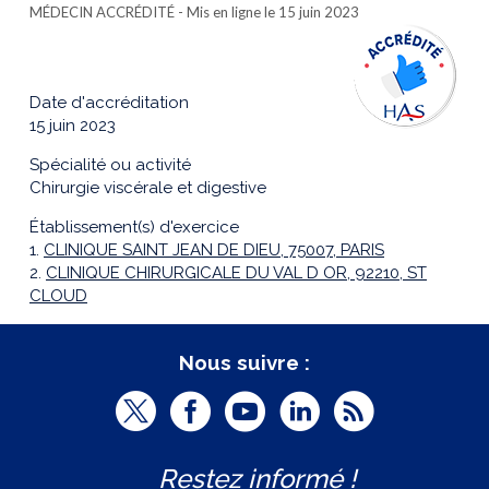
MÉDECIN ACCRÉDITÉ
- Mis en ligne le 15 juin 2023
Date d'accréditation
15 juin 2023
Spécialité ou activité
Chirurgie viscérale et digestive
Établissement(s) d'exercice
1.
CLINIQUE SAINT JEAN DE DIEU, 75007, PARIS
2.
CLINIQUE CHIRURGICALE DU VAL D OR, 92210, ST
CLOUD
Nous suivre :
T
F
Y
L
R
w
a
o
i
S
Restez informé !