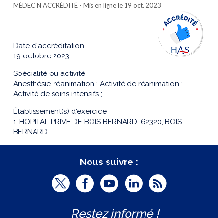
MÉDECIN ACCRÉDITÉ
- Mis en ligne le 19 oct. 2023
Date d'accréditation
19 octobre 2023
Spécialité ou activité
Anesthésie-réanimation ; Activité de réanimation ;
Activité de soins intensifs ;
Établissement(s) d'exercice
1.
HOPITAL PRIVE DE BOIS BERNARD, 62320, BOIS
BERNARD
Nous suivre :
T
F
Y
L
R
w
a
o
i
S
Restez informé !