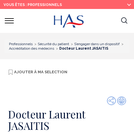
Recherche
Menu
Contenu
VOUS ÊTES : PROFESSIONNELS
principal
principal
Ouvrir
Ouv
le
menu
la
re
Professionnels
Sécurité du patient
S’engager dans un dispositif
Accréditation des médecins
Docteur Laurent JASAITIS
AJOUTER À
MA SELECTION
Partager
Imp
Docteur Laurent
JASAITIS