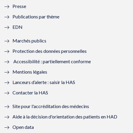
Presse
e
l
e
l
Publications par thème
f
e
f
e
EDN
e
f
e
f
Marchés publics
n
e
n
e
Protection des données personnelles
ê
n
ê
n
Accessibilité : partiellement conforme
t
ê
t
ê
Mentions légales
r
t
r
t
Lanceurs d’alerte : saisir la HAS
e
r
e
r
Contacter la HAS
)
e
)
e
Site pour l'accréditation des médecins
)
)
Aide à la décision d'orientation des patients en HAD
Open data